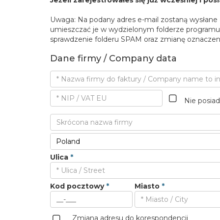
Jeżeli zarejestrowałeś się już wcześniej i po
Uwaga: Na podany adres e-mail zostaną wysłane 
umieszczać je w wydzielonym folderze programu 
sprawdzenie folderu SPAM oraz zmianę oznaczeni
Dane firmy / Company data
Nie posia
Ulica
*
Kod pocztowy
*
Miasto
*
Zmiana adresu do korespondencji