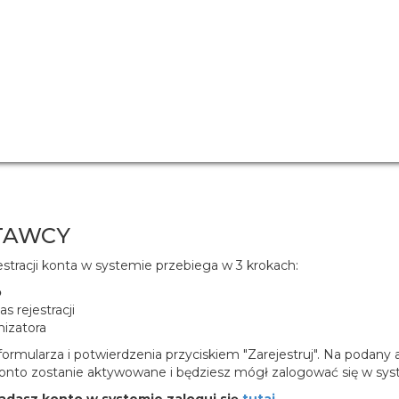
TAWCY
stracji konta w systemie przebiega w 3 krokach:
o
 rejestracji
izatora
rmularza i potwierdzenia przyciskiem "Zarejestruj". Na podany
 konto zostanie aktywowane i będziesz mógł zalogować się w sys