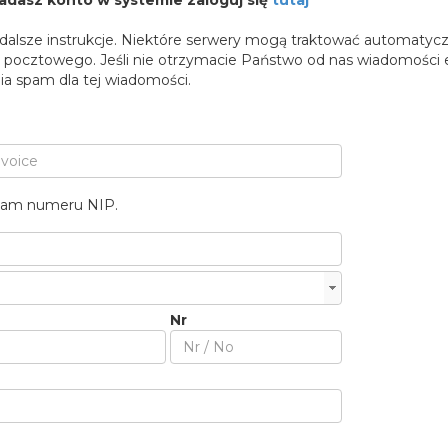
siadasz konto w systemie zaloguj się
tutaj
dalsze instrukcje. Niektóre serwery mogą traktować automatyc
pocztowego. Jeśli nie otrzymacie Państwo od nas wiadomości e
a spam dla tej wiadomości.
dam numeru NIP.
Nr